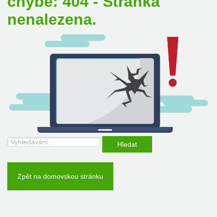
chybě: 404 - Stránka
nenalezena.
Hledat
Zpět na domovskou stránku