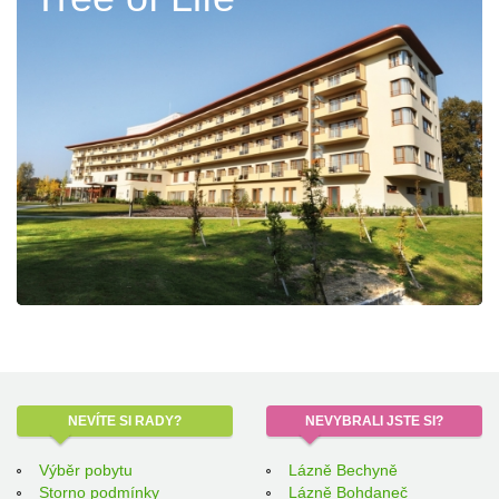
NEVÍTE
SI RADY?
NEVYBRALI
JSTE SI?
Výběr pobytu
Lázně Bechyně
Storno podmínky
Lázně Bohdaneč